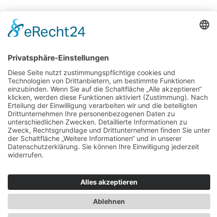
Der Fisch entscheidet: Grillen nach dem Fang des
Tages
MOIN Bremerhaven
•
5 Juni, 2026
•
Genuss & Freizeit