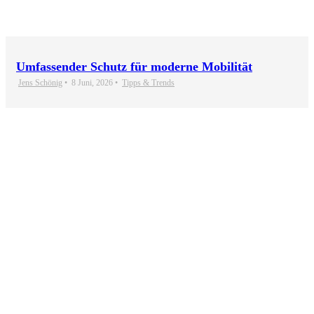
Umfassender Schutz für moderne Mobilität
Jens Schönig
•
8 Juni, 2026
•
Tipps & Trends