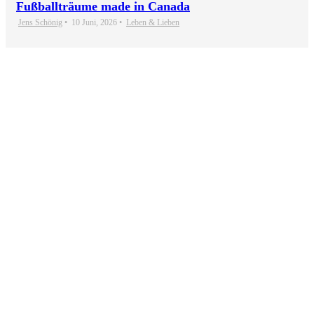
Fußballträume made in Canada
Jens Schönig
•
10 Juni, 2026
•
Leben & Lieben