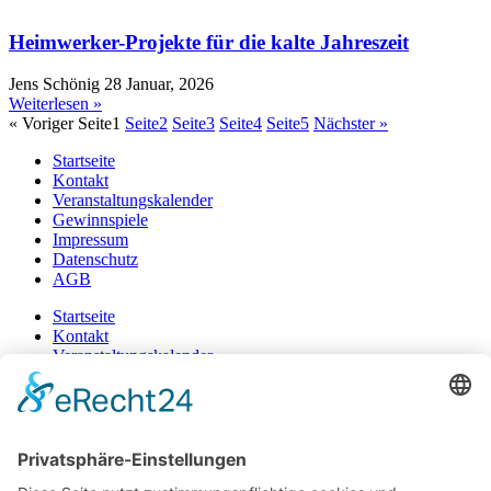
Heimwerker-Projekte für die kalte Jahreszeit
Jens Schönig
28 Januar, 2026
Weiterlesen »
« Voriger
Seite
1
Seite
2
Seite
3
Seite
4
Seite
5
Nächster »
Startseite
Kontakt
Veranstaltungskalender
Gewinnspiele
Impressum
Datenschutz
AGB
Startseite
Kontakt
Veranstaltungskalender
Gewinnspiele
Impressum
Datenschutz
AGB
+49 471 983 37-0