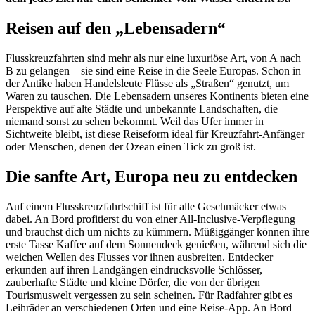
Reisen auf den „Lebensadern“
Flusskreuzfahrten sind mehr als nur eine luxuriöse Art, von A nach
B zu gelangen – sie sind eine Reise in die Seele Europas. Schon in
der Antike haben Handelsleute Flüsse als „Straßen“ genutzt, um
Waren zu tauschen. Die Lebensadern unseres Kontinents bieten eine
Perspektive auf alte Städte und unbekannte Landschaften, die
niemand sonst zu sehen bekommt. Weil das Ufer immer in
Sichtweite bleibt, ist diese Reiseform ideal für Kreuzfahrt-Anfänger
oder Menschen, denen der Ozean einen Tick zu groß ist.
Die sanfte Art, Europa neu zu entdecken
Auf einem Flusskreuzfahrtschiff ist für alle Geschmäcker etwas
dabei. An Bord profitierst du von einer All-Inclusive-Verpflegung
und brauchst dich um nichts zu kümmern. Müßiggänger können ihre
erste Tasse Kaffee auf dem Sonnendeck genießen, während sich die
weichen Wellen des Flusses vor ihnen ausbreiten. Entdecker
erkunden auf ihren Landgängen eindrucksvolle Schlösser,
zauberhafte Städte und kleine Dörfer, die von der übrigen
Tourismuswelt vergessen zu sein scheinen. Für Radfahrer gibt es
Leihräder an verschiedenen Orten und eine Reise-App. An Bord