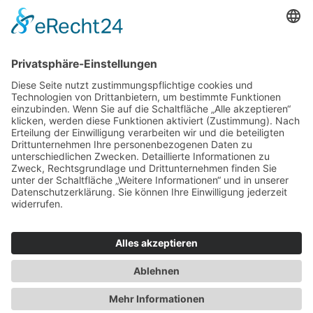
Gewinnspiele
Impressum
Datenschutz
AGB
+49 471 983 37-0
© 2025 | Ein Produkt der GROTE MEDIA GmbH
Mediadaten hier downloaden
Facebook-f
Instagram
Startseite
Kontakt
Veranstaltungskalender
Gewinnspiele
Startseite
Kontakt
Veranstaltungskalender
Gewinnspiele
Mediadaten