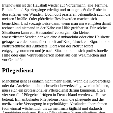
Irgendwann ist der Haushalt wieder auf Vordermann, alle Termine,
Einkäufe und Spaziergänge erledigt und man genießt die Ruhe in
den eigenen vier Wänden. Doch dort passieren bekanntlich auch die
meisten Unfälle. Oder plötzliche Beschwerden machen sich
bemerkbar. Und vorzugsweise dann, wenn man am wenigsten damit
rechnet und niemand in der Nähe zur Hilfe greifbar ist. Für solche
Situationen kann ein Hausnotruf vorsorgen. Ein kleiner
wasserdichter Sender, der wie eine Armbanduhr oder eine Halskette
getragen werden kann, übermittelt auf Knopfdruck ein Signal an die
Notrufzentrale des Anbieters. Dort wird der Notruf sofort
entgegengenommen und je nach Situation kann sich professionelle
Hilfe oder eine Vertrauensperson sofort auf den Weg machen und
vor Ort helfen.
Pflegedienst
Manchmal geht es einfach nicht mehr allein. Wenn die Körperpflege
oder das Anziehen nicht mehr selbst bewerkstelligt werden können,
muss sich ein professioneller Pflegedienst darum kümmern. Etwa
vier von fünf Pflegebedürftigen in Deutschland werden zu Hause
betreut. Ein ambulanter Pflegedienst kann die pflegende und die
medizinische Versorgung in regelmäßigen Abständen übernehmen
(von einmal wöchentlich bis zu mehrmals täglich) und dadurch
Angehörige entlasten. Einige Pflegedienste bieten allerdings eher