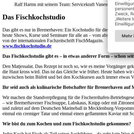
Ralf Harms mit seinem Team: Servicekraft Vanessa Fabeck und
Das Fischkochstudio
Das gibt es nur in Bremerhaven: Ein Kochstudio für die leckere, ge
heute Shows, Kurse und Seminare für alle an – vom absoluten Anfänge
von der internationalen Fachzeitschrift FischMagazin.
www.fischkochstudio.de
Das Fischkochstudio gibt es – in etwas anderer Form – schon sei
Den Matjessalat. Das Rezept ist noch so, wie es meine Vorgänger geko
die Haut kross wird. Das ist das Gleiche wie früher. Heute haben wir
inzwischen beim Büfett und bei den Kochkursen auch immer etwas Veg
Ihr seid auch als kulinarische Botschafter für Bremerhaven auf
Wir machen die Standverpflegung für die Fischereihafen-Betriebsgesel
– wie Bremerhavener Fischsuppe, Labskaus, Knipp oder mit Zitronenöl
und zuletzt auf dem Deutschen Marineball in Mecklenburg-Vorpommer
einmal ein cremiger Tatar und einmal einen geflammten Kaviar mit S
Wie bist du zum Kochen und zum Fischkochstudio gekommen?
Jeder Koch hat Fisch als Teil seiner Ausbildung – da geht kein Weg 