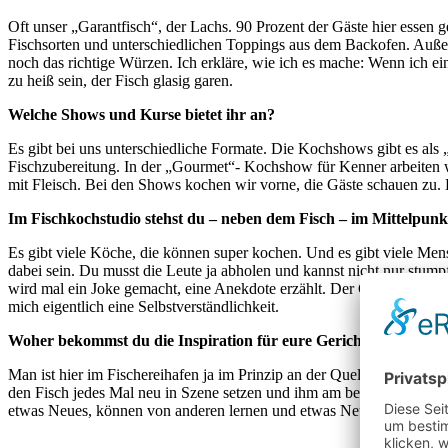
Oft unser „Garantfisch“, der Lachs. 90 Prozent der Gäste hier essen 
Fischsorten und unterschiedlichen Toppings aus dem Backofen. Außer
noch das richtige Würzen. Ich erkläre, wie ich es mache: Wenn ich eine
zu heiß sein, der Fisch glasig garen.
Welche Shows und Kurse bietet ihr an?
Es gibt bei uns unterschiedliche Formate. Die Kochshows gibt es als
Fischzubereitung. In der „Gourmet“- Kochshow für Kenner arbeiten w
mit Fleisch. Bei den Shows kochen wir vorne, die Gäste schauen zu. B
Im Fischkochstudio stehst du – neben dem Fisch – im Mittelpunk
Es gibt viele Köche, die können super kochen. Und es gibt viele Mens
dabei sein. Du musst die Leute ja abholen und kannst nicht nur stump
wird mal ein Joke gemacht, eine Anekdote erzählt. Der Gast soll mer
mich eigentlich eine Selbstverständlichkeit.
Woher bekommst du die Inspiration für eure Gerichte?
Man ist hier im Fischereihafen ja im Prinzip an der Quelle. Irgendwo
den Fisch jedes Mal neu in Szene setzen und ihm am besten eine eige
etwas Neues, können von anderen lernen und etwas Neues kreieren.