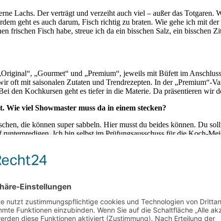
gerne Lachs. Der verträgt und verzeiht auch viel – außer das Totgaren
dem geht es auch darum, Fisch richtig zu braten. Wie gehe ich mit d
n frischen Fisch habe, streue ich da ein bisschen Salz, ein bisschen Zit
 „Original“, „Gourmet“ und „Premium“, jeweils mit Büfett im Anschluss
ir oft mit saisonalen Zutaten und Trendrezepten. In der „Premium“-Va
ei den Kochkursen geht es tiefer in die Materie. Da präsentieren wir 
t. Wie viel Showmaster muss da in einem stecken?
chen, die können super sabbeln. Hier musst du beides können. Du sollt
f runterpredigen. Ich bin selbst im Prüfungsausschuss für die Koch-Me
ken, dass man Freude an seiner Arbeit hat. Das Wissen mit Spaß, Liebe 
 sieht man immer was – bei Kollegen, im Restaurant, im Fernsehen oder 
ne Note mitgeben – damit die Gäste denken: „Das ist mal was ganz and