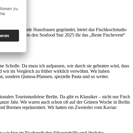
he für angehende Hausfrauen gegründet, bietet das Fischkochstudio
lt unter anderem den Seafood Star 2025 für das „Beste Fischevent“
ne Scholle. Da muss ich aufpassen, wie durch sie gebraten wird, dass
nd wir im Vergleich zu früher wirklich verwöhnt. Wir haben
, sondern Quinoa-Pfannen, spezielle Pasta und so weiter.
ionalen Tourismusbörse Berlin. Da gibt es Klassiker – nicht nur Fisch
ganze Jahr. Wir waren auch schon oft auf der Grünen Woche in Berlin
 Bremen repräsentiert. Wir hatten ein Zweierlei vom Kaviar:
wir hier im Fischereihafen Silvesterbälle und ähnliche