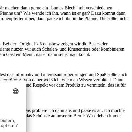
. Wir machen dann gerne ein „buntes Blech“ mit verschiedenen
er Pfanne um? Wie wende ich ihn, wann ist er gar? Dazu kommt dann
ronenpfeffer rüber, dann packe ich ihn in die Pfanne. Die sollte nicht
. Bei der „Original“- Kochshow zeigen wir die Basics der
riante nutzen wir auch Schalen- und Krustentiere oder kombinieren
dem Gast ein Menü, das er dann selbst nachkocht.
est das informativ und interessant rüberbringen und Spaß sollte auch
isterprüfung. Von daher weiß ich, wie man Wissen vermittelt. Dann
zum Produkt und Respekt vor dem Produkt zu vermitteln, das ist für
im Internet. Das probiere ich dann aus und passe es an. Ich möchte
eres“. Das ist das Schönste an unserem Beruf: Wir erleben immer