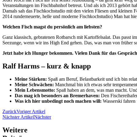
Veranstaltungen im Fischbahnhof betreut. Und als ich 2013 gehört ha
Damals sah das Fischkochstudio mit den vielen Fliesen und kleinen Fe
2014 runderneuerte, helle und moderne Fischkochstudio) Man hat hier
Welchen Fisch magst du persönlich am liebsten?
Ganz klassisch, gebratenen Rotbarsch mit Kartoffelsalat. Das passt i
Seezunge, wenn wir ins High End gehen. Das, was man von früher so g
Jetzt habe ich Hunger bekommen. Vielen Dank für das Gespräch
Ralf Harms – kurz & knapp
Meine Stärken:
Spaß am Beruf, Belastbarkeit und ich bin rela
Meine Schwächen:
Manchmal bin ich etwas sehr temperament
Mein Lebensmotto:
Spaß haben an dem, was man macht. Und au
Das mag ich besonders an Bremerhaven:
Den Fischereihafen
Was ich hier unbedingt noch machen will:
Wasserski fahren
Zurück
Voriger Artikel
Nächster Artikel
Nächster
Weitere