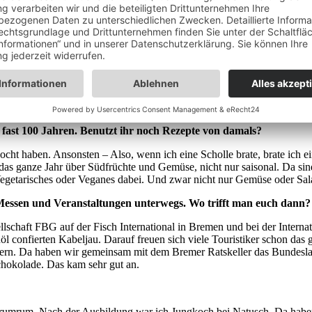
 Koch-Kollege Florian Zerbst. Foto Martina Buchholz
sunde und verantwortungsvolle Zubereitung von Fisch. 1927 als Lehrküc
r bis zum Profi. Mehr als 10.000 Gäste besuchen es pro Jahr. Es erhie
t fast 100 Jahren. Benutzt ihr noch Rezepte von damals?
cht haben. Ansonsten – Also, wenn ich eine Scholle brate, brate ich ei
 das ganze Jahr über Südfrüchte und Gemüse, nicht nur saisonal. Da si
etarisches oder Veganes dabei. Und zwar nicht nur Gemüse oder Salat
 Messen und Veranstaltungen unterwegs. Wo trifft man euch dann?
lschaft FBG auf der Fisch International in Bremen und bei der Internat
 confierten Kabeljau. Darauf freuen sich viele Touristiker schon das 
n. Da haben wir gemeinsam mit dem Bremer Ratskeller das Bundesland
chokolade. Das kam sehr gut an.
drumrum. Nach der Ausbildung war ich Jungkoch bei Natusch. Da haben 