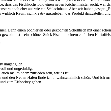
be, dass das Fischkochstudio einen neuen Küchenmeister sucht, war das 
nstern noch eher aus wie ein Schlachthaus. Aber wir haben gesagt: „Es
 wirklich Raum, sich kreativ auszuleben, das Produkt darzustellen und
mmer. Dann einen pochierten oder gekochten Schellfisch mit einer schön
ewohnt ist – ein schönes Stück Fisch mit einem einfachen Kartoffelsa
!
tiv umgänglich.
voll und ungeduldig.
ch mal mit dem zufrieden sein, wie es ist.
 und den Neuen Hafen finde ich unwahrscheinlich schön. Und ich mag 
 und zum Eishockey gehen.