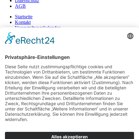
Datenschutz
AGB
Startseite
Kontakt
Veranstaltungskalender
Gewinnspiele
Impressum
Datenschutz
AGB
+49 471 983 37-0
© 2025 | Ein Produkt der GROTE MEDIA GmbH
Mediadaten hier downloaden
Facebook-f
Instagram
Startseite
Kontakt
Veranstaltungskalender
Gewinnspiele
Startseite
Kontakt