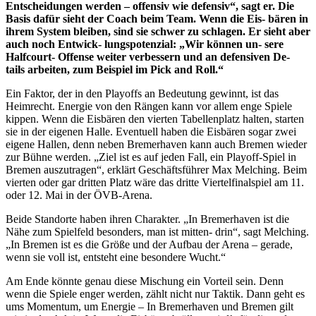
Entscheidungen werden – offensiv wie defensiv“, sagt er. Die
Basis dafür sieht der Coach beim Team. Wenn die Eis- bären in
ihrem System bleiben, sind sie schwer zu schlagen. Er sieht aber
auch noch Entwick- lungspotenzial: „Wir können un- sere
Halfcourt- Offense weiter verbessern und an defensiven De-
tails arbeiten, zum Beispiel im Pick and Roll.“
Ein Faktor, der in den Playoffs an Bedeutung gewinnt, ist das
Heimrecht. Energie von den Rängen kann vor allem enge Spiele
kippen. Wenn die Eisbären den vierten Tabellenplatz halten, starten
sie in der eigenen Halle. Eventuell haben die Eisbären sogar zwei
eigene Hallen, denn neben Bremerhaven kann auch Bremen wieder
zur Bühne werden. „Ziel ist es auf jeden Fall, ein Playoff-Spiel in
Bremen auszutragen“, erklärt Geschäftsführer Max Melching. Beim
vierten oder gar dritten Platz wäre das dritte Viertelfinalspiel am 11.
oder 12. Mai in der ÖVB-Arena.
Beide Standorte haben ihren Charakter. „In Bremerhaven ist die
Nähe zum Spielfeld besonders, man ist mitten- drin“, sagt Melching.
„In Bremen ist es die Größe und der Aufbau der Arena – gerade,
wenn sie voll ist, entsteht eine besondere Wucht.“
Am Ende könnte genau diese Mischung ein Vorteil sein. Denn
wenn die Spiele enger werden, zählt nicht nur Taktik. Dann geht es
ums Momentum, um Energie – In Bremerhaven und Bremen gilt